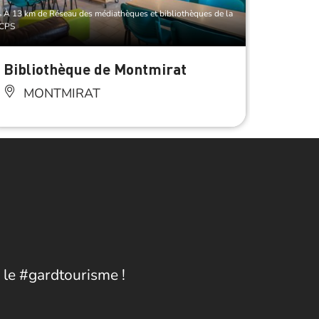
À 13 km de Réseau des médiathèques et bibliothèques de la
À 6.5 km d
CPS
CCPS
Bibliothèque de Montmirat
Bibli
MONTMIRAT
LE
 le #gardtourisme !