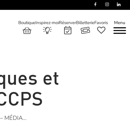
Boutique
Inspirez-moi
Réserver
Billetterie
Favoris
Menu
ques et
 CCPS
 – MÉDIA…