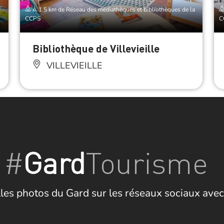
À 1.5 km de Réseau des médiathèques et bibliothèques de la
CCPS
C
Bibliothèque de Villevieille
VILLEVIEILLE
#
Gard
Tourisme
les photos du Gard sur les réseaux sociaux avec