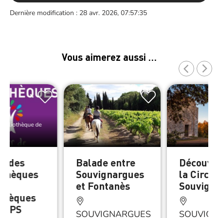
Dernière modification : 28 avr. 2026, 07:57:35
Vous aimerez aussi …
Bibliothèque de
es
u des
Balade entre
Découve
thèques
Souvignargues
la Circu
et Fontanès
Souvign
othèques
 CCPS
SOUVIGNARGUES
SOUVIG