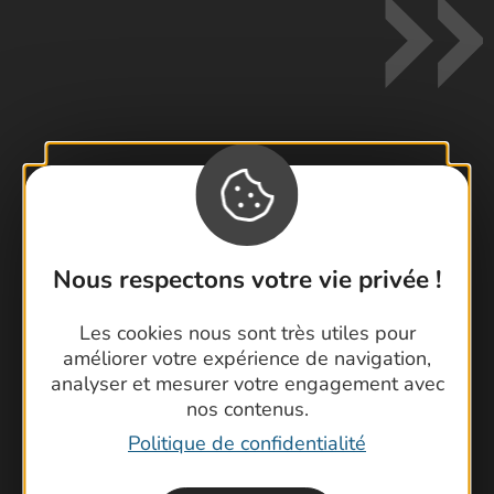
Contactez-nous !
Foire aux questions
Brochures
Nous respectons votre vie privée !
Cartoguides et Topoguides
Latitude Gard
Les cookies nous sont très utiles pour
améliorer votre expérience de navigation,
analyser et mesurer votre engagement avec
nos contenus.
Politique de confidentialité