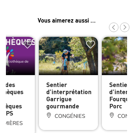
Vous aimerez aussi …
e Bibliothèque de
u des
Sentier
Sentier
thèques
d’interprétation
d’interp
Garrigue
Fourque
othèques
gourmande
Porc
 CCPS
CONGÉNIES
CONG
MMIÈRES