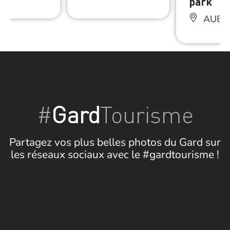
park
AUBO
#
Gard
Tourisme
Partagez vos plus belles photos du Gard sur
les réseaux sociaux avec le #gardtourisme !