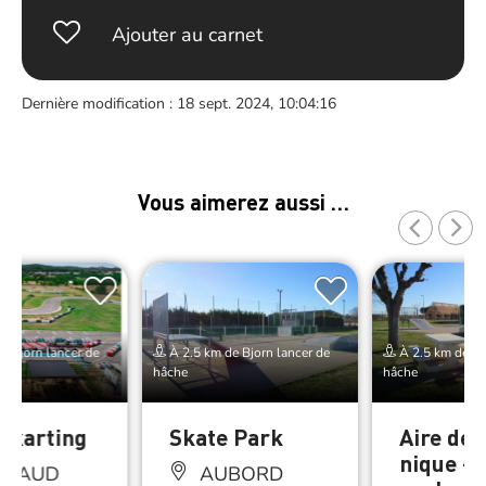
Ajouter au carnet
Dernière modification : 18 sept. 2024, 10:04:16
Vous aimerez aussi …
e Bjorn lancer de
À 2.5 km de Bjorn lancer de
À 2.5 km de Bj
hâche
hâche
 karting
Skate Park
Aire de 
nique – 
LHAUD
AUBORD