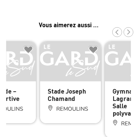
Vous aimerez aussi …
tade –
Stade Joseph
Gymnase
portive
Chamand
Lagrang
Salle
MOULINS
REMOULINS
polyvale
REMO