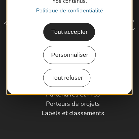
nos contenus.
Politique de confidentialité
Tout accepter
Comment venir ?
Personnaliser
Espace Pro
Tout refuser
Observatoire
Partenaires et Pros
Porteurs de projets
Labels et classements