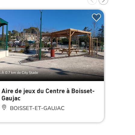
À 0.7 km de City Stade
À 0.7 km d
Aire de jeux du Centre à Boisset-
Aire 
Gaujac
BO
BOISSET-ET-GAUJAC