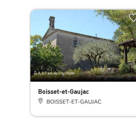
À 0.7 km de City Stade
Boisset-et-Gaujac
BOISSET-ET-GAUJAC