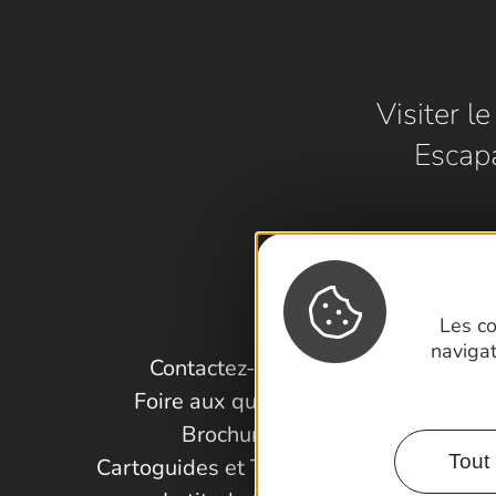
Visiter l
Escap
Les co
naviga
Contactez-nous !
Foire aux questions
Brochures
Tout 
Cartoguides et Topoguides