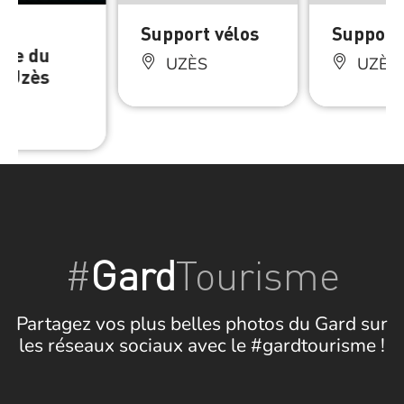
ne
Support vélos
Support
rte du
UZÈS
UZÈS
d’Uzès
ÈS
#
Gard
Tourisme
Partagez vos plus belles photos du Gard sur
les réseaux sociaux avec le #gardtourisme !