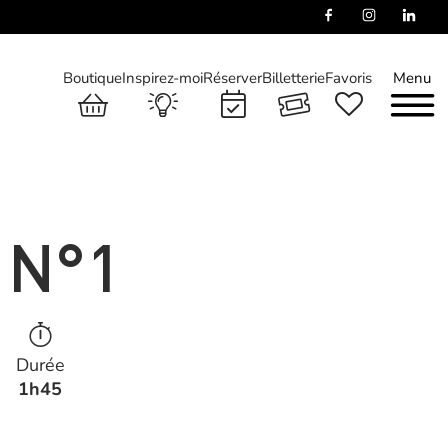
Boutique
Inspirez-moi
Réserver
Billetterie
Favoris
Menu
 N°1
Durée
1h45