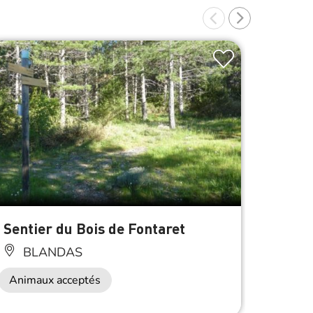
À 0.2 km d
Sentier du Bois de Fontaret
Aire 
BLANDAS
BL
Animaux acceptés