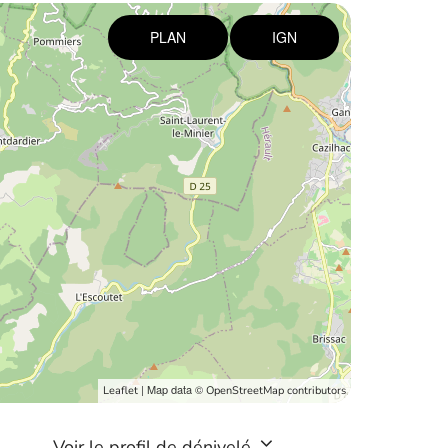
PLAN
IGN
| Map data ©
Leaflet
OpenStreetMap contributors
Voir le profil de dénivelé