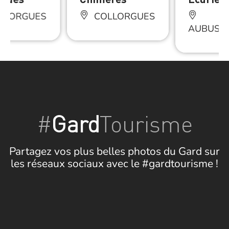
LLORGUES
COLLORGUES
AUBUSS
#
Gard
Tourisme
Partagez vos plus belles photos du Gard sur
les réseaux sociaux avec le #gardtourisme !