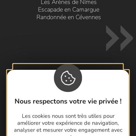
Les Arènes de Nîmes
Escapade en Camargue
Randonnée en Cévennes
Contactez-nous !
Foire aux questions
Brochures
Nous respectons votre vie privée !
Cartoguides et Topoguides
Latitude Gard
Les cookies nous sont très utiles pour
améliorer votre expérience de navigation,
analyser et mesurer votre engagement avec