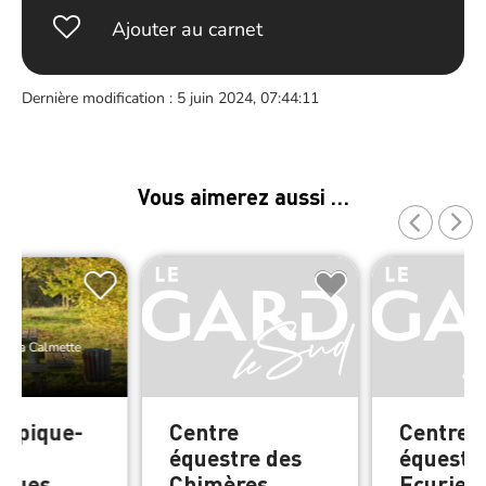
Ajouter au carnet
Dernière modification : 5 juin 2024, 07:44:11
Vous aimerez aussi …
e La Calmette
de pique-
Centre
Centre
équestre des
équestr
rgues
Chimères
Ecuries