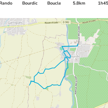
Rando
Bourdic
Boucle
5.8km
1h4