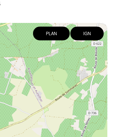
5
PLAN
IGN