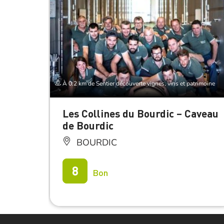
À 0.2 km de Sentier découverte vignes, vins et patrimoine
Les Collines du Bourdic – Caveau
de Bourdic
BOURDIC
8
Bon