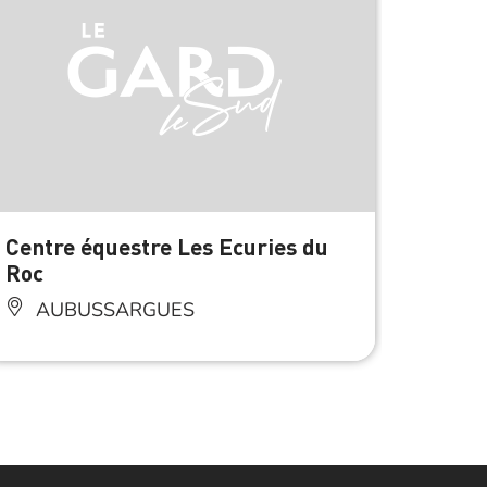
À 3.5 km d
Centre équestre Les Ecuries du
Aire 
Roc
BL
AUBUSSARGUES