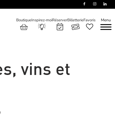
Boutique
Inspirez-moi
Réserver
Billetterie
Favoris
Menu
s, vins et
e