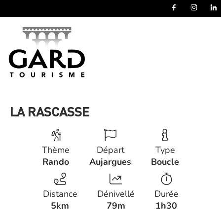
Panneau de gestion des cookies
LA RASCASSE
Thème
Départ
Type
Rando
Aujargues
Boucle
Distance
Dénivellé
Durée
5km
79m
1h30