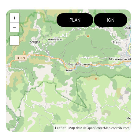
+
PLAN
IGN
−
| Map data ©
Leaflet
OpenStreetMap contributors