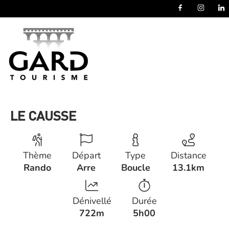
Panneau de gestion des cookies
LE CAUSSE
Thème
Départ
Type
Distance
Rando
Arre
Boucle
13.1km
Dénivellé
Durée
722m
5h00