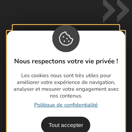
Contactez-nous !
Foire aux questions
Nous respectons votre vie privée !
Brochures
Les cookies nous sont très utiles pour
Cartoguides et Topoguides
améliorer votre expérience de navigation,
Latitude Gard
analyser et mesurer votre engagement avec
nos contenus.
Politique de confidentialité
Tout accepter