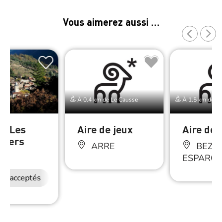
Vous aimerez aussi …
À 0.4 km de Le Causse
À 1.5 km de Le
er Les
Aire de jeux
Aire de 
tiers
ARRE
BEZ-E
RE
ESPARO
ux acceptés