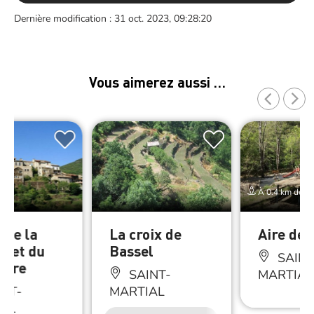
Dernière modification : 31 oct. 2023, 09:28:20
Vous aimerez aussi …
À 0.4 km de Le
 de la
La croix de
Aire de 
e et du
Bassel
SAINT
ayre
SAINT-
MARTIAL
NT-
MARTIAL
AL