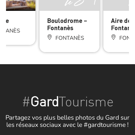
otte
Boulodrome –
Aire de 
Fontanès
Fontanè
NTANÈS
FONTANÈS
FONT
#
Gard
Tourisme
Partagez vos plus belles photos du Gard sur
les réseaux sociaux avec le #gardtourisme !