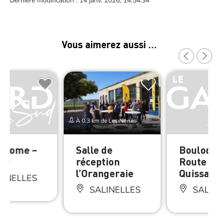
Dernière modification : 14 janv. 2026, 14:54:34
Vous aimerez aussi …
À 0.3 km de Les Norias
drome –
Salle de
Boulodr
er
réception
Route d
l’Orangeraie
Quissac
INELLES
SALINELLES
SALIN