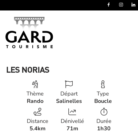
Panneau de gestion des cookies
LES NORIAS
Thème
Départ
Type
Rando
Salinelles
Boucle
Distance
Dénivellé
Durée
5.4km
71m
1h30