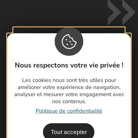
Contactez-nous !
Foire aux questions
Nous respectons votre vie privée !
Brochures
Les cookies nous sont très utiles pour
Cartoguides et Topoguides
améliorer votre expérience de navigation,
Latitude Gard
analyser et mesurer votre engagement avec
nos contenus.
Politique de confidentialité
Tout accepter