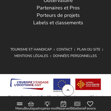
Observatoire
Partenaires et Pros
Porteurs de projets
Labels et classements
TOURISME ET HANDICAP
CONTACT
PLAN DU SITE
MENTIONS LÉGALES
DONNÉES PERSONNELLES
Projet cofinancé par le Fond Européen de Développement Régional
Menu
Boutique
Inspirez-moi
Réserver
Billetterie
Favoris