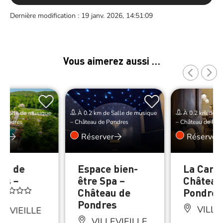
Dernière modification : 19 janv. 2026, 14:51:09
Vous aimerez aussi …
e Salle de musique
À 0.2 km de Salle de musique
À 0.2 km de Sa
 Pondres
– Château de Pondres
– Château de Pon
er
Réserver
Réserver
au de
Espace bien-
La Cano
es –
être Spa –
Château
Château de
Pondres
Pondres
VILLE
LEVIEILLE
VILLEVIEILLE