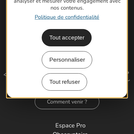
analyser et mesurer votre engagement avec
Latitude Gard
nos contenus.
Politique de confidentialité
Tout accepter
Personnaliser
Tout refuser
Comment venir ?
Espace Pro