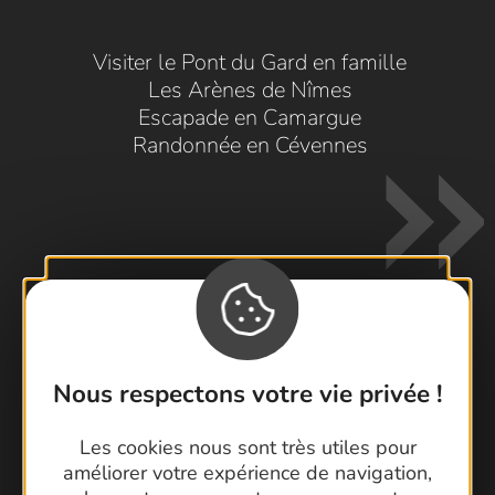
Visiter le Pont du Gard en famille
Les Arènes de Nîmes
Escapade en Camargue
Randonnée en Cévennes
Contactez-nous !
Nous respectons votre vie privée !
Foire aux questions
Brochures
Les cookies nous sont très utiles pour
Cartoguides et Topoguides
améliorer votre expérience de navigation,