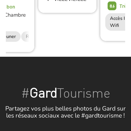
Très
rès bon
8.6
/
Chambre
Accès Int
e
Wifi
déjeuner
Restauration
#
Gard
Tourisme
Partagez vos plus belles photos du Gard sur
les réseaux sociaux avec le #gardtourisme !