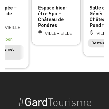
nopée –
Espace bien-
Salle de
au de
être Spa –
Générau
es
Château de
Château
Pondres
Pondres
LEVIEILLE
VILLEVIEILLE
VILLE
rès bon
Restaurat
Internet
Restauration
#
Gard
Tourisme