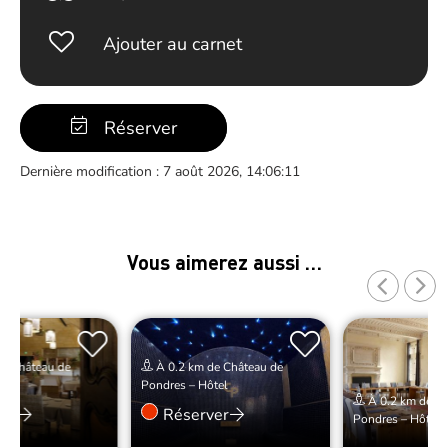
Ajouter au carnet
Réserver
Dernière modification : 7 août 2026, 14:06:11
Vous aimerez aussi …
e Château de
À 0.2 km de Château de
tel
Pondres – Hôtel
À 0.2 km de Ch
er
Réserver
Pondres – Hôtel