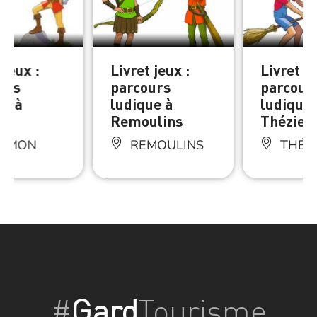
 jeux :
Livret jeux :
Livret je
urs
parcours
parcour
ue à
ludique à
ludique 
on
Remoulins
Thézier
AMON
REMOULINS
THÉZI
#
Gard
Tourisme