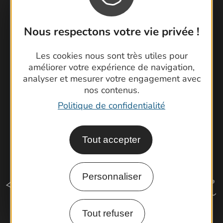
Contactez-nous !
Foire aux questions
Nous respectons votre vie privée !
Brochures
Cartoguides et Topoguides
Les cookies nous sont très utiles pour
Latitude Gard
améliorer votre expérience de navigation,
analyser et mesurer votre engagement avec
nos contenus.
Politique de confidentialité
Tout accepter
Personnaliser
Tout refuser