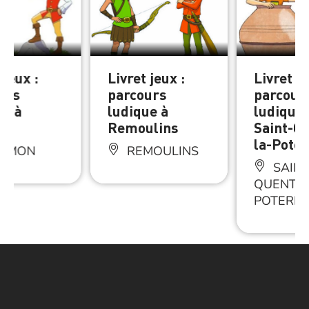
 jeux :
Livret jeux :
Livret je
urs
parcours
parcour
ue à
ludique à
ludique 
on
Remoulins
Saint-Qu
la-Poter
AMON
REMOULINS
SAINT
QUENTIN
POTERIE