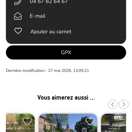
04 67 82 64 67
E-mail
Ajouter au carnet
GPX
Dernière modification : 27 mai 2026, 13:05:21
Vous aimerez aussi …
e Massif de
scapades à vélo – 3