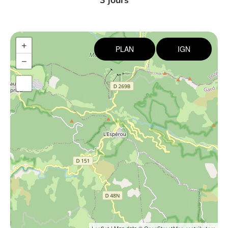
3 jours
+
PLAN
IGN
−