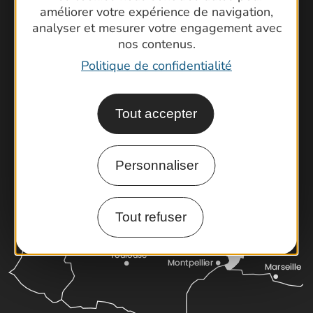
améliorer votre expérience de navigation,
Contactez-nous !
analyser et mesurer votre engagement avec
Foire aux questions
nos contenus.
Brochures
Politique de confidentialité
Cartoguides et Topoguides
Latitude Gard
Tout accepter
Personnaliser
Tout refuser