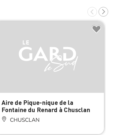
Aire de Pique-nique de la
Aire 
Fontaine du Renard à Chusclan
la Bé
CHUSCLAN
OR