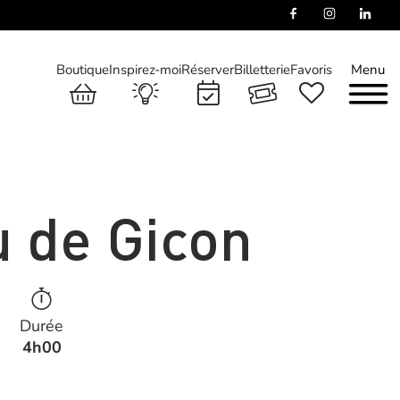
Boutique
Inspirez-moi
Réserver
Billetterie
Favoris
Menu
 de Gicon
Durée
4h00