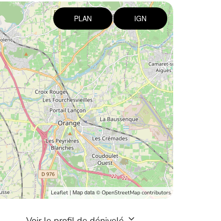
PLAN
IGN
| Map data ©
Leaflet
OpenStreetMap contributors
Voir le profil de dénivelé