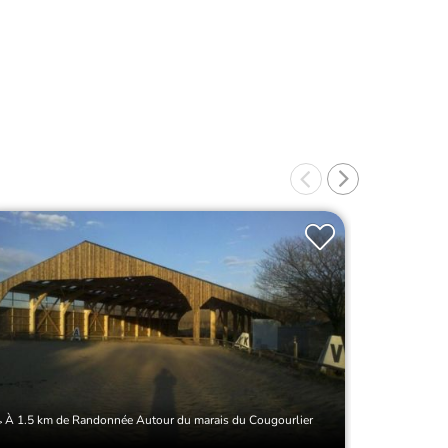
À 1.5 km de Randonnée Autour du marais du Cougourlier
À 3.5 km 