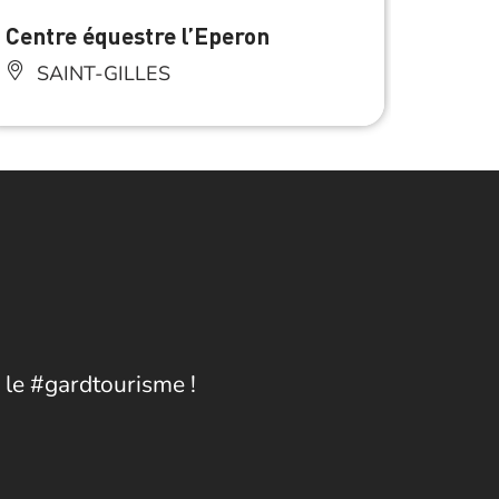
Centre équestre l’Eperon
Terra
SAINT-GILLES
BE
 le #gardtourisme !