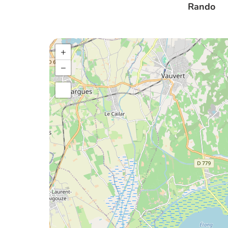
Rando
+
−