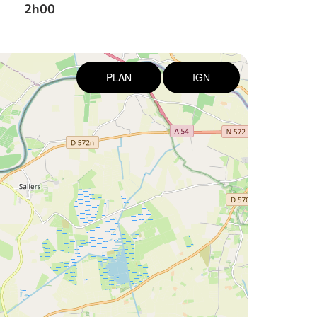
2h00
PLAN
IGN