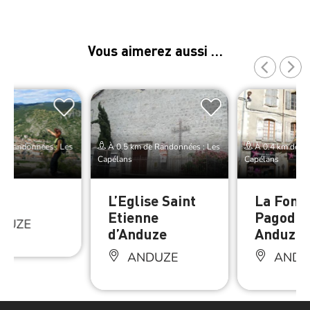
Vous aimerez aussi …
e Randonnées : Les
À 0.5 km de Randonnées : Les
À 0.4 km de Ra
Capélans
Capélans
ze
L’Eglise Saint
La Font
Etienne
Pagode 
DUZE
d’Anduze
Anduze
ANDUZE
ANDU