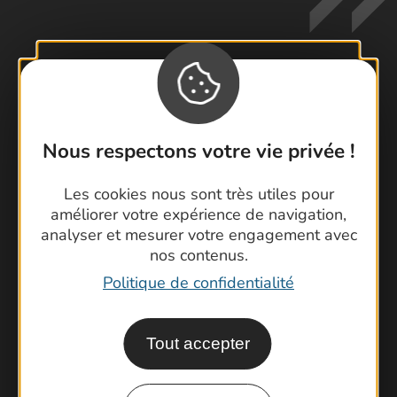
Contactez-nous !
Foire aux questions
Nous respectons votre vie privée !
Brochures
Les cookies nous sont très utiles pour
Cartoguides et Topoguides
améliorer votre expérience de navigation,
Latitude Gard
analyser et mesurer votre engagement avec
nos contenus.
Politique de confidentialité
Tout accepter