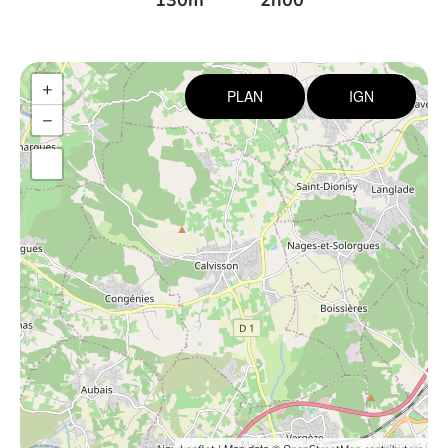
130m
2h00
+
PLAN
IGN
−