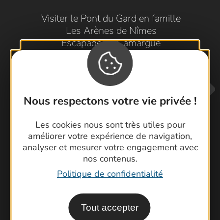
Visiter le Pont du Gard en famille
Les Arènes de Nîmes
Escapade en Camargue
Randonnée en Cévennes
Nous respectons votre vie privée !
Les cookies nous sont très utiles pour
améliorer votre expérience de navigation,
analyser et mesurer votre engagement avec
Contactez-nous !
nos contenus.
Foire aux questions
Politique de confidentialité
Brochures
Cartoguides et Topoguides
Tout accepter
Latitude Gard