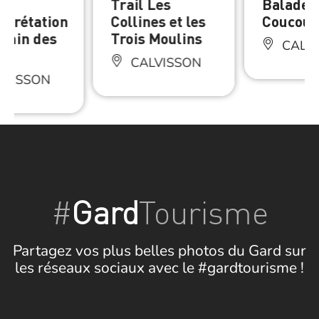
er
Trail Les
Balade 
erprétation
Collines et les
Coucou
emin des
Trois Moulins
CALV
s
CALVISSON
LVISSON
#
Gard
Tourisme
Partagez vos plus belles photos du Gard sur
les réseaux sociaux avec le #gardtourisme !