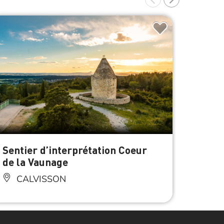
À 0.4 km d
Sentier d’interprétation Coeur
Média
de la Vaunage
CA
CALVISSON