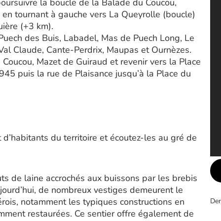
 poursuivre la boucle de la Balade du Coucou,
, en tournant à gauche vers La Queyrolle (boucle)
uière (+3 km).
, Puech des Buis, Labadel, Mas de Puech Long, Le
Val Claude, Cante-Perdrix, Maupas et Ournèzes.
 Coucou, Mazet de Guiraud et revenir vers la Place
945 puis la rue de Plaisance jusqu’à la Place du
’habitants du territoire et écoutez-les au gré de
s de laine accrochés aux buissons par les brebis
Aujourd’hui, de nombreux vestiges demeurent le
ois, notamment les typiques constructions en
Der
emment restaurées. Ce sentier offre également de