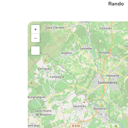
Rando
+
−