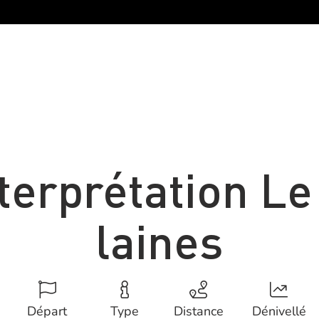
nterprétation L
laines
Départ
Type
Distance
Dénivellé