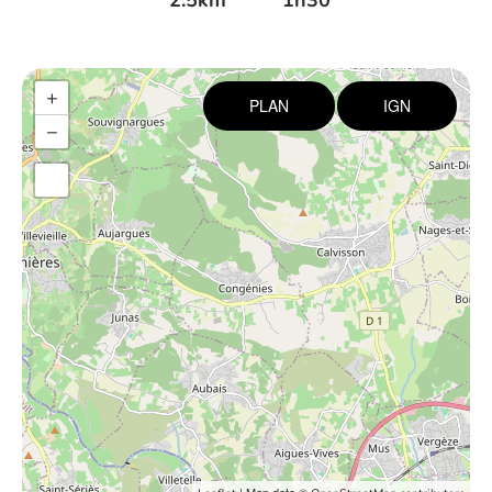
2.5km
1h30
+
PLAN
IGN
−