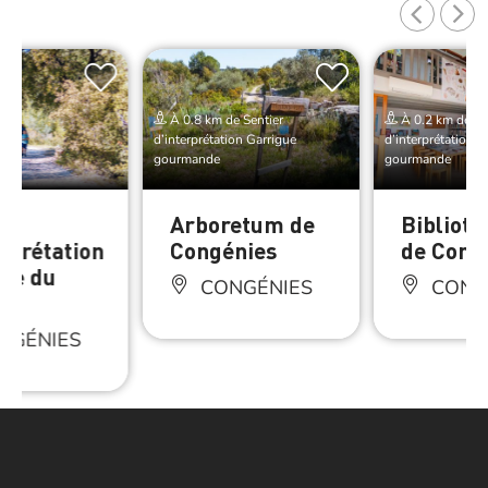
À 0.8 km de Sentier
À 0.2 km de Se
d’interprétation Garrigue
d’interprétation G
gourmande
gourmande
er
Arboretum de
Bibliot
erprétation
Congénies
de Cong
ue du
CONGÉNIES
CONG
NGÉNIES