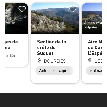
e Sentier de
À 4.5 km de Se
Malpertus
orges de
Sentier de la
Aire Nat
urbie
crête du
de Camp
Suquet
L’Espér
URBIES
DOURBIES
L’ESP
Animaux acceptés
Animaux 