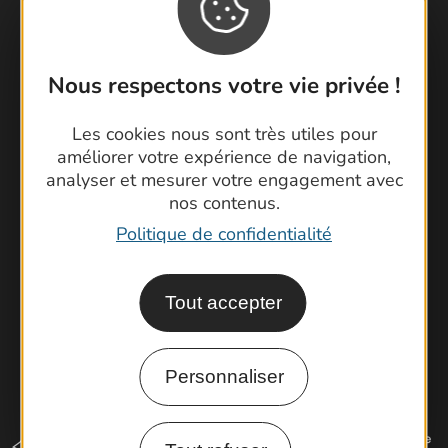
Nous respectons votre vie privée !
Contactez-nous !
Foire aux questions
Les cookies nous sont très utiles pour
Brochures
améliorer votre expérience de navigation,
Cartoguides et Topoguides
analyser et mesurer votre engagement avec
nos contenus.
Latitude Gard
Politique de confidentialité
Tout accepter
Personnaliser