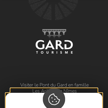
Visiter le Pont du Gard en famille
Les Arènes de Nîmes
Escapade en Camargue
Randonnée en Cévennes