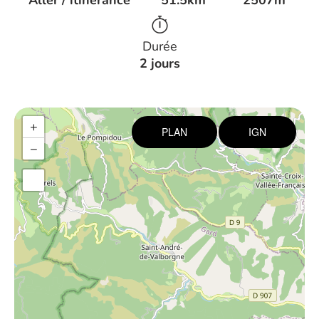
Aller / itinérance
51.5km
2507m
Durée
2 jours
+
PLAN
IGN
−