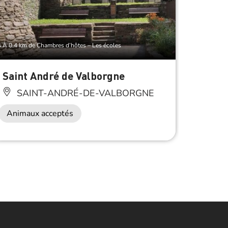
À 0.4 km de Chambres d’hôtes – Les écoles
Saint André de Valborgne
Sur l
Jours
SAINT-ANDRÉ-DE-VALBORGNE
SA
Animaux acceptés