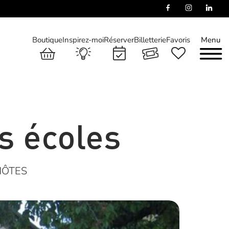
Boutique
Inspirez-moi
Réserver
Billetterie
Favoris
Menu
s écoles
HÔTES