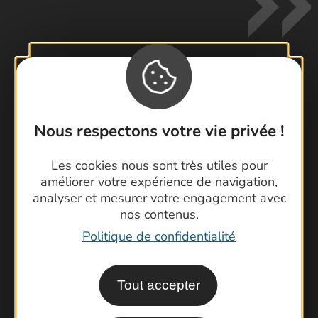
Contactez-nous !
Foire aux questions
Nous respectons votre vie privée !
Brochures
Les cookies nous sont très utiles pour
Cartoguides et Topoguides
améliorer votre expérience de navigation,
Latitude Gard
analyser et mesurer votre engagement avec
nos contenus.
Politique de confidentialité
Tout accepter