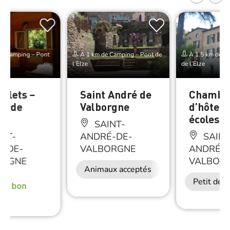
de Camping – Pont
À 1 km de Camping – Pont de
À 1.5 km de C
l’Elze
de l’Elze
halets –
Saint André de
Chambr
nt de
Valborgne
d’hôtes 
écoles
SAINT-
NT-
ANDRÉ-DE-
SAINT
É-DE-
VALBORGNE
ANDRÉ-D
ORGNE
VALBOR
Animaux acceptés
Petit déj
rès bon