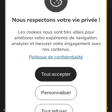
Nous respectons votre vie privée !
Contactez-nous !
Foire aux questions
Les cookies nous sont très utiles pour
Brochures
améliorer votre expérience de navigation,
Cartoguides et Topoguides
analyser et mesurer votre engagement avec
nos contenus.
Latitude Gard
Politique de confidentialité
Tout accepter
Personnaliser
Tout refuser