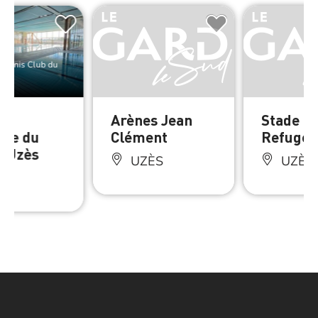
Tennis Club du
ne
Arènes Jean
Stade d
rte du
Clément
Refuge
d’Uzès
UZÈS
UZÈS
ÈS