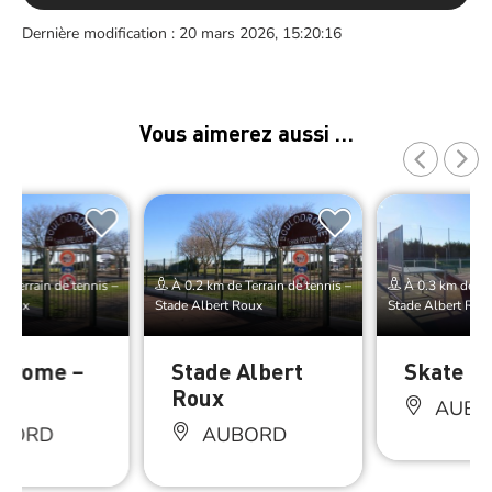
Dernière modification : 20 mars 2026, 15:20:16
Vous aimerez aussi …
 Terrain de tennis –
À 0.2 km de Terrain de tennis –
À 0.3 km de Ter
 Roux
Stade Albert Roux
Stade Albert Rou
drome –
Stade Albert
Skate P
rd
Roux
AUBO
BORD
AUBORD