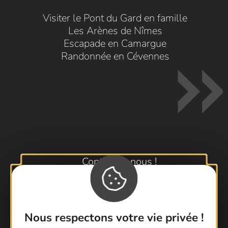
Visiter le Pont du Gard en famille
Les Arènes de Nîmes
Escapade en Camargue
Randonnée en Cévennes
Contactez-nous !
Foire aux questions
Brochures
Cartoguides et Topoguides
Nous respectons votre vie privée !
Latitude Gard