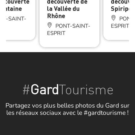
découverte
découverte de
découver
pontaine
la Vallée du
Spiripon
Rhône
T-SAINT-
PONT-
T
PONT-SAINT-
ESPRIT
ESPRIT
#
Gard
Tourisme
Partagez vos plus belles photos du Gard sur
les réseaux sociaux avec le #gardtourisme !