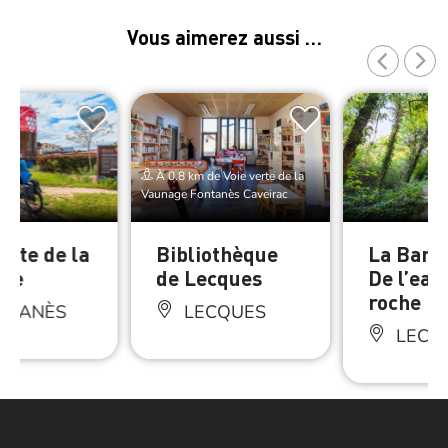
Vous aimerez aussi …
À 0.8 km de Voie verte de la
Vaunage Fontanès Caveirac
erte de la
Bibliothèque
La Barta
age
de Lecques
De l’eau 
roche
NTANÈS
LECQUES
LECQ