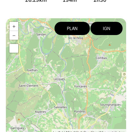
26.29km
194m
2h30
+
PLAN
IGN
−