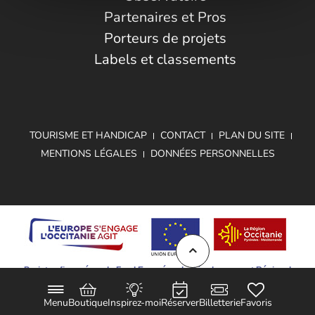
Partenaires et Pros
Porteurs de projets
Labels et classements
TOURISME ET HANDICAP
CONTACT
PLAN DU SITE
MENTIONS LÉGALES
DONNÉES PERSONNELLES
Projet cofinancé par le Fond Européen de Développement Régional
Menu
Boutique
Inspirez-moi
Réserver
Billetterie
Favoris