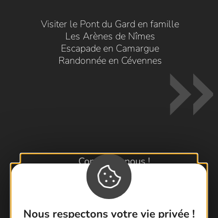
Visiter le Pont du Gard en famille
Les Arènes de Nîmes
Escapade en Camargue
Randonnée en Cévennes
Contactez-nous !
Foire aux questions
Brochures
Cartoguides et Topoguides
Nous respectons votre vie privée !