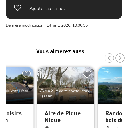
Ajouter au carnet
Dernière modification : 14 janv. 2026, 10:00:56
Vous aimerez aussi …
e Voie Verte Lézan-
À 0.2 km de Voie Verte Lézan-
Quissac
e loisirs
Aire de Pique
Randonn
zan
Nique
bois du 