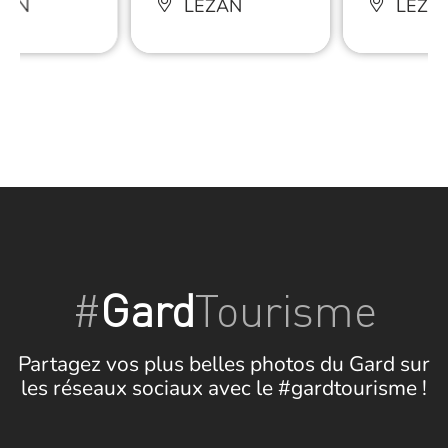
ZAN
LÉZAN
LÉZA
#
Gard
Tourisme
Partagez vos plus belles photos du Gard sur
les réseaux sociaux avec le #gardtourisme !