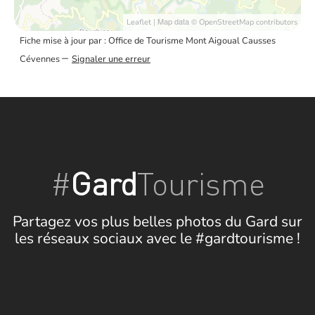
| Map data ©
Leaflet
OpenStreetMap contributors
Fiche mise à jour par : Office de Tourisme Mont Aigoual Causses
–
Cévennes
Signaler une erreur
#
Gard
Tourisme
Partagez vos plus belles photos du Gard sur
les réseaux sociaux avec le #gardtourisme !