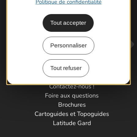
Visiter le Pont du Gard en famille
Politique de confidentialité
Les Arènes de Nîmes
Escapade en Camargue
Randonnée en Cévennes
Tout accepter
Personnaliser
Tout refuser
Contactez-nous !
Foire aux questions
Brochures
Cartoguides et Topoguides
Latitude Gard