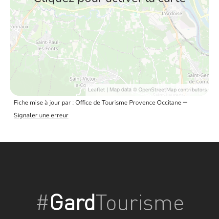
| Map data ©
Leaflet
OpenStreetMap contributors
–
Fiche mise à jour par : Office de Tourisme Provence Occitane
Signaler une erreur
#
Gard
Tourisme