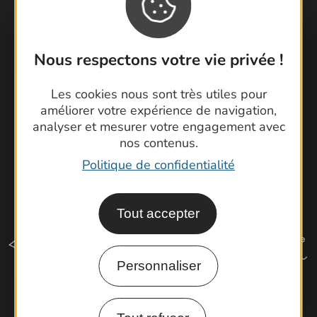
Foire aux questions
Brochures
Cartoguides et Topoguides
Nous respectons votre vie privée !
Latitude Gard
Les cookies nous sont très utiles pour
améliorer votre expérience de navigation,
analyser et mesurer votre engagement avec
nos contenus.
Politique de confidentialité
Tout accepter
Personnaliser
Comment venir ?