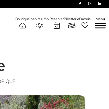
Boutique
Inspirez-moi
Réserver
Billetterie
Favoris
Menu
e
ORIQUE