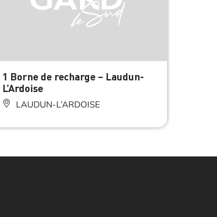
1 Borne de recharge – Laudun-
Aire d
L’Ardoise
Laudu
Sinna
LAUDUN-L’ARDOISE
LA