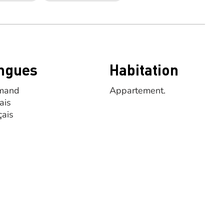
ngues
Habitation
mand
Appartement.
ais
çais