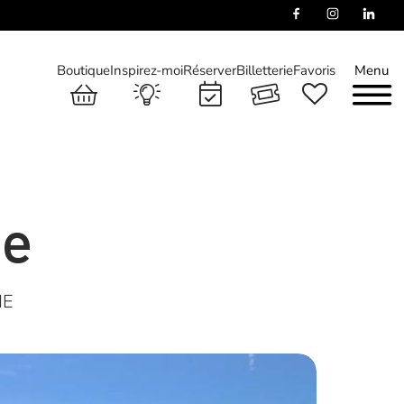
Boutique
Inspirez-moi
Réserver
Billetterie
Favoris
Menu
se
ME