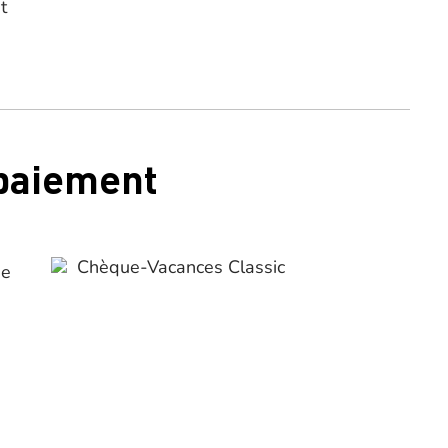
t
 paiement
Chèque-Vacances Classic
ue