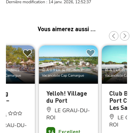
Dernière modification : 14 janv. 2026, 12:52:37
Vous aimerez aussi …
de Résidence
À 0.9 km de Résidence
À 1 km de Rés
Cap Camargue
Vacancéole Cap Camargue
Vacancéole Cap 
ing
Yelloh! Village
Club Be
ée –
du Port
Port Ca
s
Les Sali
LE GRAU-DU-
nes
ROI
LE GR
ROI
 GRAU-DU-
Excellent
9.4