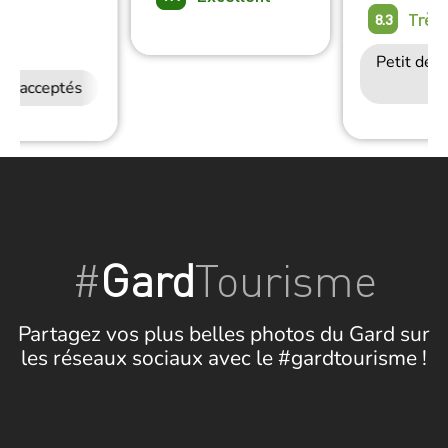
Très
8.3
on
Petit déj
ux acceptés
#
Gard
Tourisme
Partagez vos plus belles photos du Gard sur
les réseaux sociaux avec le #gardtourisme !