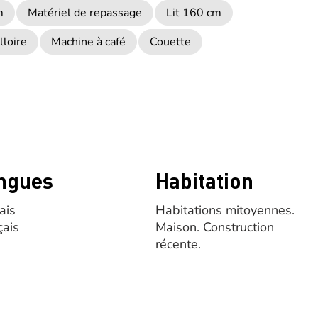
m
Matériel de repassage
Lit 160 cm
lloire
Machine à café
Couette
ngues
Habitation
ais
Habitations mitoyennes.
çais
Maison.
Construction
récente.