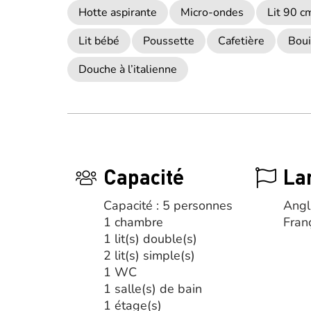
Hotte aspirante
Micro-ondes
Lit 90 c
Lit bébé
Poussette
Cafetière
Boui
Douche à l’italienne
Capacité
La
Capacité : 5 personnes
Angl
1 chambre
Fran
1 lit(s) double(s)
2 lit(s) simple(s)
1 WC
1 salle(s) de bain
1 étage(s)