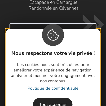
Escapade en Camargue
Randonnée en Cévennes
Nous respectons votre vie privée !
Contactez-nous !
Foire aux questions
Les cookies nous sont très utiles pour
améliorer votre expérience de navigation,
Brochures
analyser et mesurer votre engagement avec
Cartoguides et Topoguides
nos contenus.
Latitude Gard
Politique de confidentialité
Tout accepter