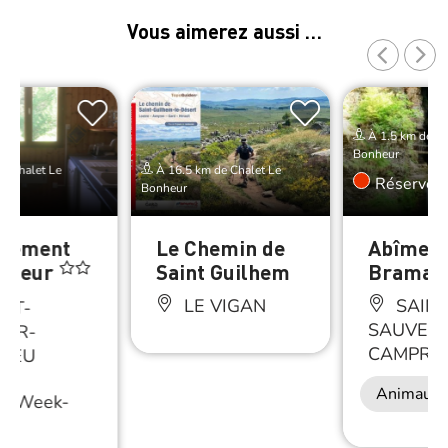
Vous aimerez aussi …
À 1.5 km de Ch
Bonheur
e Chalet Le
À 16.5 km de Chalet Le
Réserver
Bonheur
rtement
Le Chemin de
Abîme d
onheur
Saint Guilhem
Bramab
LE VIGAN
SAINT
NT-
SAUVEU
EUR-
CAMPRIE
RIEU
Animaux 
/
Week-