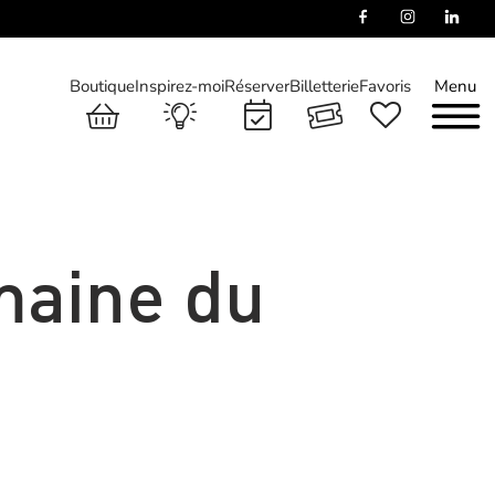
Boutique
Inspirez-moi
Réserver
Billetterie
Favoris
Menu
maine du