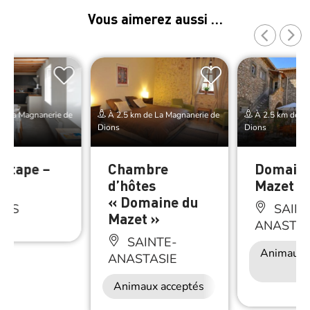
Vous aimerez aussi …
e La Magnanerie de
À 2.5 km de La Magnanerie de
À 2.5 km de La
Dions
Dions
’étape –
Chambre
Domaine
d’hôtes
Mazet
« Domaine du
ONS
SAINT
Mazet »
ANASTAS
SAINTE-
Animaux 
ANASTASIE
Animaux acceptés