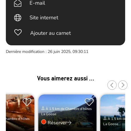
E-mail
Site internet
Ajouter au carnet
Dernière modification : 26 juin 2025, 09:30:11
Vous aimerez aussi …
À 1.5 km de Chambre d’hôtes
La Goose
de Chambre d’hôtes
À 1.5 km de Ch
Réserver
La Goose