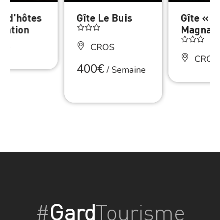
n d’hôtes
Gîte Le Buis
Gîte « L
tention
Magnane
OS
CROS
CROS
400€
/
Semaine
#
Gard
Tourisme