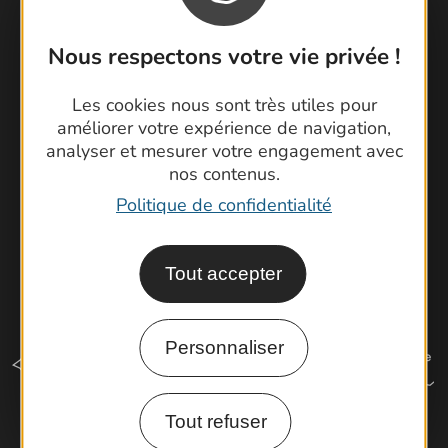
Contactez-nous !
Foire aux questions
Nous respectons votre vie privée !
Brochures
Cartoguides et Topoguides
Les cookies nous sont très utiles pour
Latitude Gard
améliorer votre expérience de navigation,
analyser et mesurer votre engagement avec
nos contenus.
Politique de confidentialité
Tout accepter
Personnaliser
Tout refuser