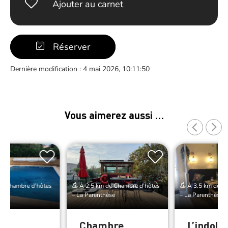
Ajouter au carnet
Réserver
Dernière modification : 4 mai 2026, 10:11:50
Vous aimerez aussi …
de Chambre d’hôtes
À 2.5 km de Chambre d’hôtes
À 3.5 km de Ch
èse
– La Parenthèse
– La Parenthèse
Chambre
L’indole