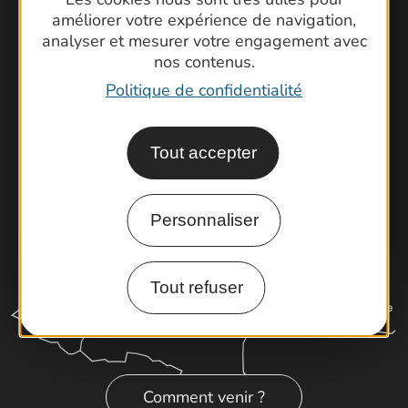
Foire aux questions
améliorer votre expérience de navigation,
analyser et mesurer votre engagement avec
Brochures
nos contenus.
Cartoguides et Topoguides
Politique de confidentialité
Latitude Gard
Tout accepter
Personnaliser
Tout refuser
Comment venir ?