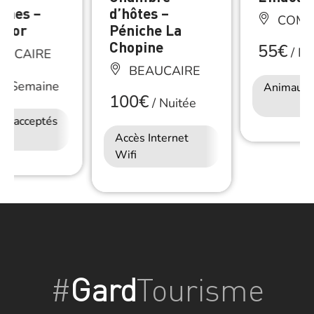
nnes –
d’hôtes –
COMP
flor
Péniche La
Chopine
55€
/
Nu
AUCAIRE
BEAUCAIRE
/
Semaine
Animaux 
100€
/
Nuitée
ux acceptés
Accès Internet
Wifi
Accès Internet
Wifi
#
Gard
Tourisme