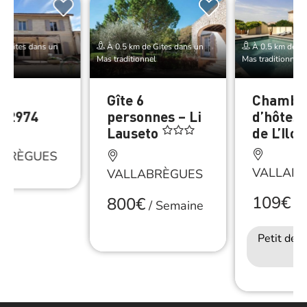
e Gites dans un
À 0.5 km de Gites dans un
À 0.5 km de Gi
nel
Mas traditionnel
Mas traditionnel
Gîte 6
Chambr
12974
personnes – Li
d’hôtes 
Lauseto
de L’Ilon
ABRÈGUES
VALLAB
VALLABRÈGUES
109€
800€
/
N
/
Semaine
Petit déj