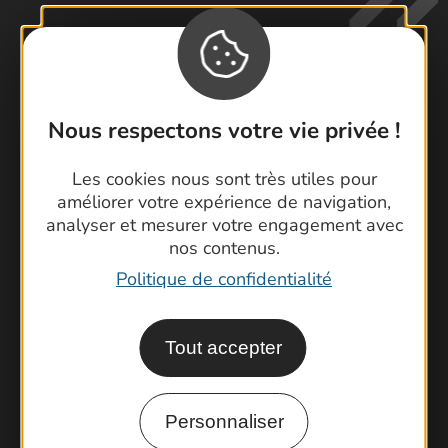
Nous respectons votre vie privée !
Contactez-nous !
Foire aux questions
Les cookies nous sont très utiles pour
Brochures
améliorer votre expérience de navigation,
analyser et mesurer votre engagement avec
Cartoguides et Topoguides
nos contenus.
Latitude Gard
Politique de confidentialité
Tout accepter
Personnaliser