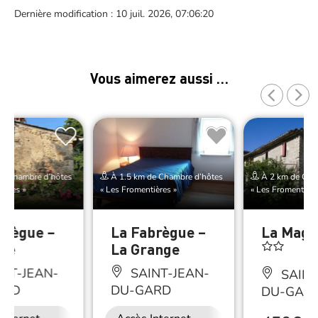
Dernière modification : 10 juil. 2026, 07:06:20
Vous aimerez aussi …
de Chambre d’hôtes
À 1.5 km de Chambre d’hôtes
À 2 km de Cha
ières »
« Les Fromentières »
« Les Fromentière
brègue –
La Fabrègue –
La Magn
ède
La Grange
NT-JEAN-
SAINT-JEAN-
SAINT
ARD
DU-GARD
DU-GAR