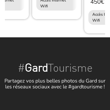
Internet
Accès Internet
450€
/
S
Wifi
Accès Int
Wifi
#
Gard
Tourisme
Partagez vos plus belles photos du Gard sur
les réseaux sociaux avec le #gardtourisme !