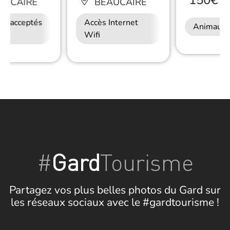
150€
/
N
AUCAIRE
BEAUCAIRE
ux acceptés
Accès Internet
Accès Internet
Restauration
Animaux 
Wifi
Wifi
#
Gard
Tourisme
Partagez vos plus belles photos du Gard sur
les réseaux sociaux avec le #gardtourisme !