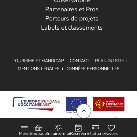
Observatoire
Partenaires et Pros
Porteurs de projets
Labels et classements
TOURISME ET HANDICAP
CONTACT
PLAN DU SITE
MENTIONS LÉGALES
DONNÉES PERSONNELLES
Projet cofinancé par le Fond Européen de Développement Régional
Menu
Boutique
Inspirez-moi
Réserver
Billetterie
Favoris