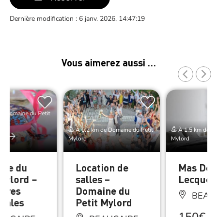
Dernière modification : 6 janv. 2026, 14:47:19
Vous aimerez aussi …
e Domaine du Petit
À 0.2 km de Domaine du Petit
À 1.5 km de Do
er
Mylord
Mylord
ne du
Location de
Mas Des
 Mylord –
salles –
Lecques
tures
Domaine du
BEAU
anales
Petit Mylord