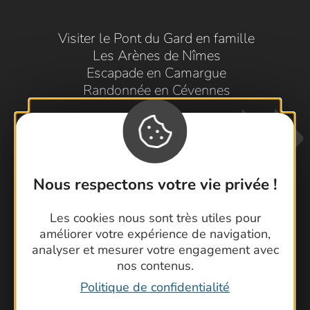
Visiter le Pont du Gard en famille
Les Arènes de Nîmes
Escapade en Camargue
Randonnée en Cévennes
Nous respectons votre vie privée !
Les cookies nous sont très utiles pour
Contactez-nous !
améliorer votre expérience de navigation,
analyser et mesurer votre engagement avec
Foire aux questions
nos contenus.
Brochures
Politique de confidentialité
Cartoguides et Topoguides